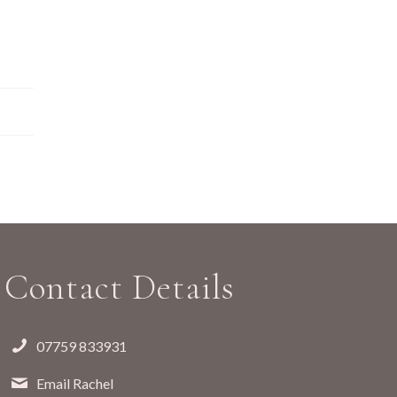
Contact Details
07759 833931
Email Rachel