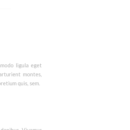
mmodo ligula eget
arturient montes,
pretium quis, sem.
s dapibus. Vivamus