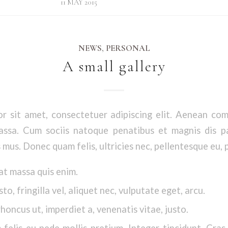
11 MAY 2015
NEWS
,
PERSONAL
A small gallery
r sit amet, consectetuer adipiscing elit. Aenean co
ssa. Cum sociis natoque penatibus et magnis dis p
 mus. Donec quam felis, ultricies nec, pellentesque eu, 
at massa quis enim.
o, fringilla vel, aliquet nec, vulputate eget, arcu.
rhoncus ut, imperdiet a, venenatis vitae, justo.
felis eu pede mollis pretium. Integer tincidunt. Cra