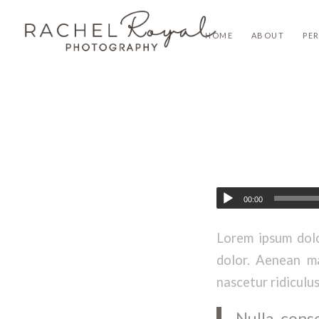
HOME
ABOUT
PE
00:00
Lorem ipsum dolo
dolor. Aenean ma
nascetur ridiculus
Nulla conse