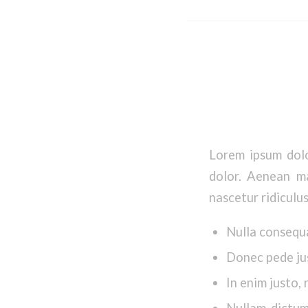
Lorem ipsum dolo
dolor. Aenean ma
nascetur ridiculus
Nulla consequ
Donec pede just
In enim justo, 
Nullam dictum 