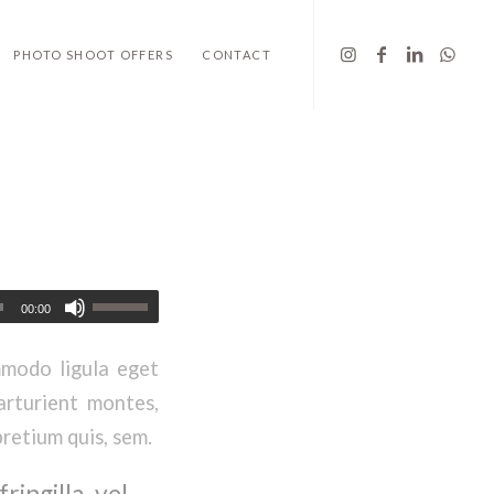
PHOTO SHOOT OFFERS
CONTACT
00:00
mmodo ligula eget
arturient montes,
pretium quis, sem.
ingilla vel,