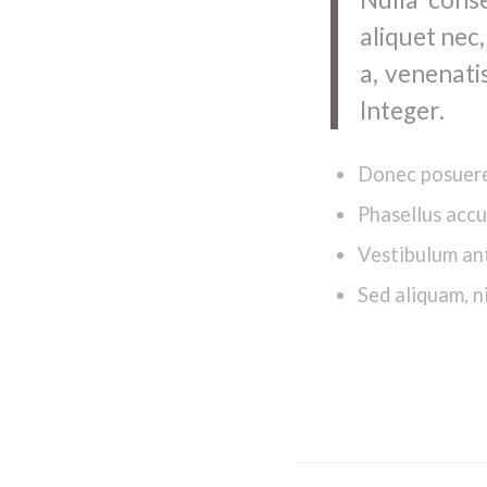
aliquet nec,
a, venenati
Integer.
Donec posuere
Phasellus accu
Vestibulum ant
Sed aliquam, n