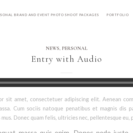
RSONAL BRAND AND EVENT PHOTO SHOOT PACKAGES
PORTFOLIO
NEWS
,
PERSONAL
Entry with Audio
r sit amet, consectetuer adipiscing elit. Aenean co
ssa. Cum sociis natoque penatibus et magnis dis p
 mus. Donec quam felis, ultricies nec, pellentesque eu, 
quat massa quis enim. Donec pede justo, fr